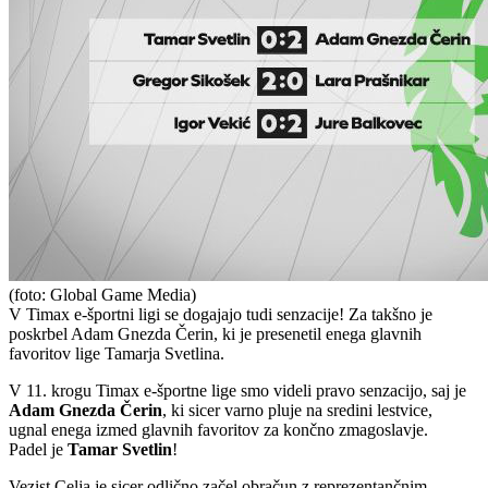
(foto: Global Game Media)
V Timax e-športni ligi se dogajajo tudi senzacije! Za takšno je
poskrbel Adam Gnezda Čerin, ki je presenetil enega glavnih
favoritov lige Tamarja Svetlina.
V 11. krogu Timax e-športne lige smo videli pravo senzacijo, saj je
Adam Gnezda Čerin
, ki sicer varno pluje na sredini lestvice,
ugnal enega izmed glavnih favoritov za končno zmagoslavje.
Padel je
Tamar Svetlin
!
Vezist Celja je sicer odlično začel obračun z reprezentančnim