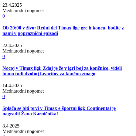
23.4.2025
Mednarodni nogomet
0
Ob 20:00 v živo: Redni del Timax lige gre h koncu, bodite z
nami v popraznični epizodi
22.4.2025
Mednarodni nogomet
0
Nocoj v Timax ligi: Zdaj je že v igri boj za končnico, videli
bomo tudi dvoboj favoritov za končno zmago
14.4.2025
Mednarodni nogomet
0
Splača se biti prvi v Timax e-športni ligi: Continental je
nagradil Žana Karničnika!
8.4.2025
Mednarodni nogomet