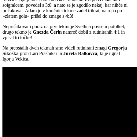
soigralcem, povedel s 3:0, a nato se je zgodilo nekaj, kar nihče ni
pričakoval. Adam je v končnici tekme zadel trikrat, nato pa po
»zlatem golu« prišel do zmage s
4:3!
Nepričakovani poraz na prvi tekmi je Svetlina povsem potolkel,
drugo tekmo je
Gnezda Čerin
namreč dobil z rutiniranih 4:1 in
vpisal tri točke!
Na preostalih dveh tekmah smo videli rutinirani zmagi
Gregorja
Sikoška
proti Lari Prašnikar in
Jureta
Balkovca
, ki je ugnal
Igorja Vekića.