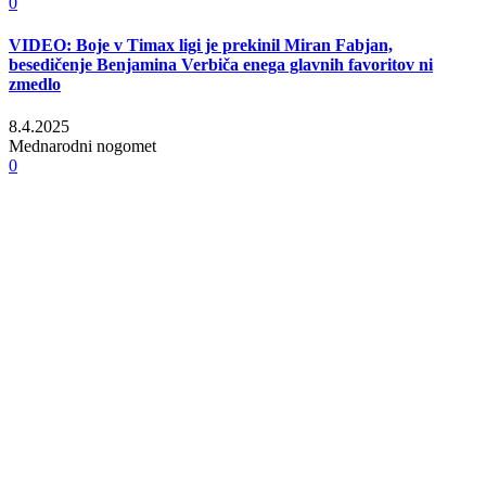
0
VIDEO: Boje v Timax ligi je prekinil Miran Fabjan,
besedičenje Benjamina Verbiča enega glavnih favoritov ni
zmedlo
8.4.2025
Mednarodni nogomet
0