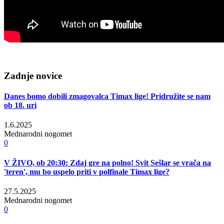
Zadnje novice
Danes bomo dobili zmagovalca Timax lige! Pridružite se nam
ob 18. uri
1.6.2025
Mednarodni nogomet
0
V ŽIVO, ob 20:30: Zdaj gre na polno! Svit Sešlar se vrača na
'teren', mu bo uspelo priti v polfinale Timax lige?
27.5.2025
Mednarodni nogomet
0