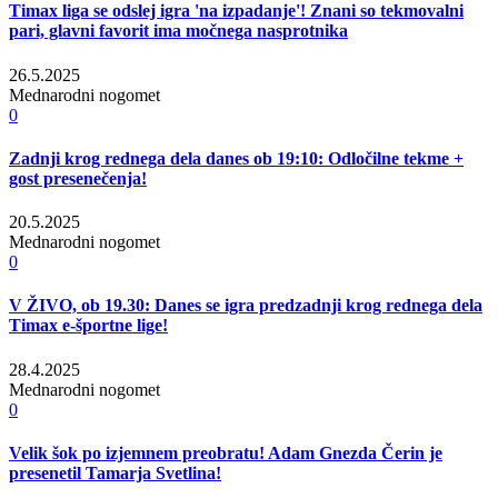
Timax liga se odslej igra 'na izpadanje'! Znani so tekmovalni
pari, glavni favorit ima močnega nasprotnika
26.5.2025
Mednarodni nogomet
0
Zadnji krog rednega dela danes ob 19:10: Odločilne tekme +
gost presenečenja!
20.5.2025
Mednarodni nogomet
0
V ŽIVO, ob 19.30: Danes se igra predzadnji krog rednega dela
Timax e-športne lige!
28.4.2025
Mednarodni nogomet
0
Velik šok po izjemnem preobratu! Adam Gnezda Čerin je
presenetil Tamarja Svetlina!